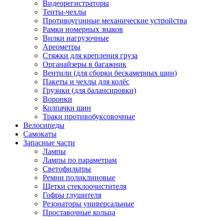
Видеорегистраторы
Тенты-чехлы
Противоугонные механические устройства
Рамки номерных знаков
Вилки нагрузочные
Ареометры
Стяжки для крепления груза
Органайзеры в багажник
Вентили (для сборки бескамерных шин)
Пакеты и чехлы для колёс
Грузики (для балансировки)
Воронки
Колпачки шин
Траки противобуксовочные
Велосипеды
Самокаты
Запасные части
Лампы
Лампы по параметрам
Светофильтры
Ремни поликлиновые
Щетки стеклоочистителя
Гофры глушителя
Резонаторы универсальные
Проставочные кольца