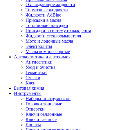
Охлаждающие жидкости
Тормозные жидкости
Жидкости AdBlue
Присадки в масла
Топливные присадки
Присадки в систему охлаждения
Жидкости стеклоомывателя
Мото и лодочные масла
Электролиты
Масла компрессорные
Автокосметика и автохимия
Антисептики
Уход и очистка
Герметики
Смазки
Клеи
Бытовая химия
Инструменты
Наборы инструментов
Головки торцевые
Отвертки
Ключи баллонные
Ключи гаечные
Лопаты
Ключи динамометрические