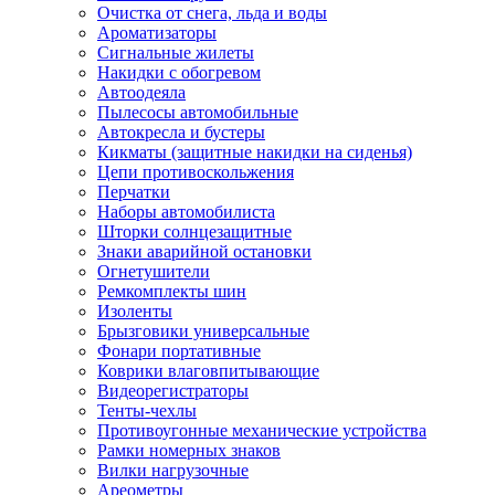
Очистка от снега, льда и воды
Ароматизаторы
Сигнальные жилеты
Накидки с обогревом
Автоодеяла
Пылесосы автомобильные
Автокресла и бустеры
Кикматы (защитные накидки на сиденья)
Цепи противоскольжения
Перчатки
Наборы автомобилиста
Шторки солнцезащитные
Знаки аварийной остановки
Огнетушители
Ремкомплекты шин
Изоленты
Брызговики универсальные
Фонари портативные
Коврики влаговпитывающие
Видеорегистраторы
Тенты-чехлы
Противоугонные механические устройства
Рамки номерных знаков
Вилки нагрузочные
Ареометры